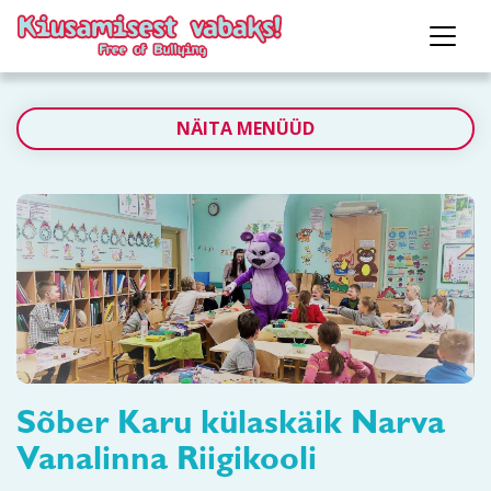
NÄITA MENÜÜD
Sõber Karu külaskäik Narva
Vanalinna Riigikooli