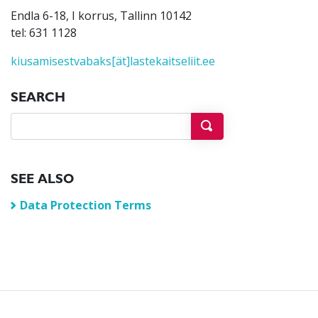
Endla 6-18, I korrus, Tallinn 10142
tel: 631 1128
kiusamisestvabaks[ät]lastekaitseliit.ee
SEARCH
SEE ALSO
Data Protection Terms