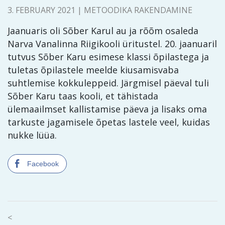
3. FEBRUARY 2021 |
METOODIKA RAKENDAMINE
Jaanuaris oli Sõber Karul au ja rõõm osaleda
Narva Vanalinna Riigikooli üritustel. 20. jaanuaril
tutvus Sõber Karu esimese klassi õpilastega ja
tuletas õpilastele meelde kiusamisvaba
suhtlemise kokkuleppeid. Järgmisel päeval tuli
Sõber Karu taas kooli, et tähistada
ülemaailmset kallistamise päeva ja lisaks oma
tarkuste jagamisele õpetas lastele veel, kuidas
nukke lüüa.
Facebook
<
<
Post