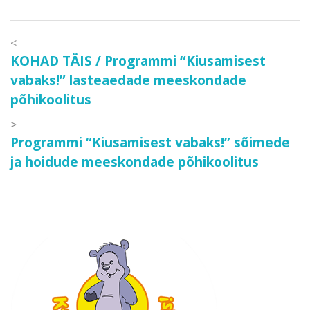
<
<
Post
KOHAD TÄIS / Programmi “Kiusamisest
navigation
vabaks!” lasteaedade meeskondade
põhikoolitus
>
>
Programmi “Kiusamisest vabaks!” sõimede
ja hoidude meeskondade põhikoolitus