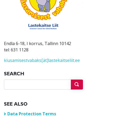
Endla 6-18, I korrus, Tallinn 10142
tel: 631 1128
kiusamisestvabaks[ät]lastekaitseliit.ee
SEARCH
SEE ALSO
Data Protection Terms