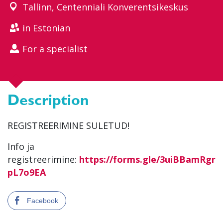
Tallinn, Centenniali Konverentsikeskus
in Estonian
For a specialist
Description
REGISTREERIMINE SULETUD!
Info ja
registreerimine:
https://forms.gle/3uiBBamRgr
pL7o9EA
Facebook