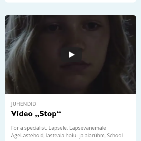
JUHENDID
Video „Stop“
For a specialist, Lapsele, Lapsevanemale
AgeLastehoid, lasteaia hoiu- ja aiarühm, School