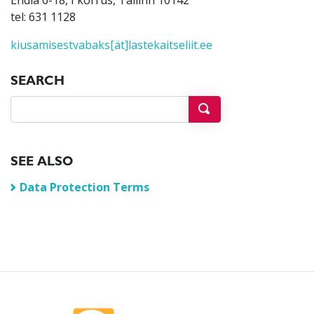
Endla 6-18, I korrus, Tallinn 10142
tel: 631 1128
kiusamisestvabaks[ät]lastekaitseliit.ee
SEARCH
SEE ALSO
Data Protection Terms