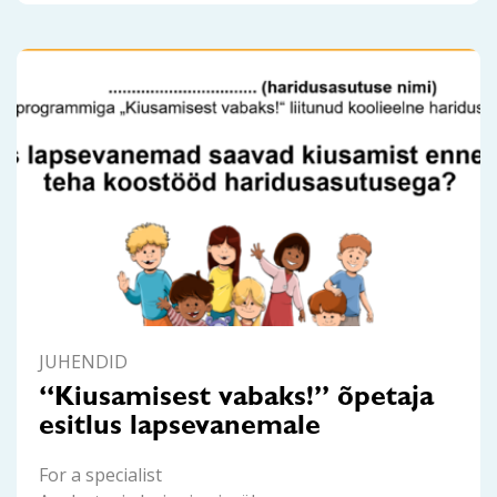
JUHENDID
“Kiusamisest vabaks!” õpetaja
esitlus lapsevanemale
For a specialist