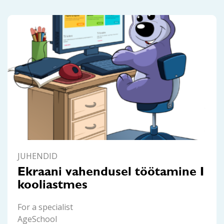
JUHENDID
Ekraani vahendusel töötamine I
kooliastmes
For a specialist
AgeSchool