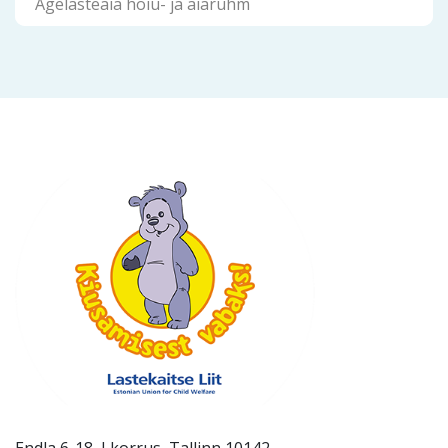
Agelasteaia hoiu- ja aiarühm