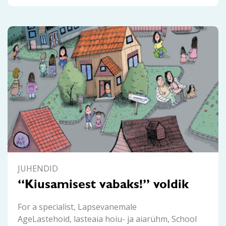
JUHENDID
“Kiusamisest vabaks!” voldik
For a specialist, Lapsevanemale
AgeLastehoid, lasteaia hoiu- ja aiarühm, School